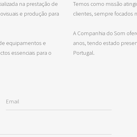
lizada na prestação de
Temos como missão atingir
iovisuais e produção para
clientes, sempre focados n
A Companhia do Som oferec
 de equipamentos e
anos, tendo estado presen
tos essenciais para o
Portugal.